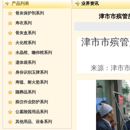
产品列表
业界资讯
骨灰保护剂系列
津市市殡管
寿衣系列
骨灰盒系列
津市市殡管
火化棺系列
水晶棺、瞻仰棺系列
遗体袋系列
来源：津市
身份识别玉牌系列
寿毯、耐火垫系列
随葬品系列
殡仪作业防护系列
公墓陵园用品系列
其他用品、设备系列