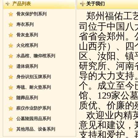
产品列表
关于我们
郑州福佑工
骨灰保护剂系列
司位于中国八
寿衣系列
省省会郑州。
骨灰盒系列
山西乔）、四
火化棺系列
区、汝阳、镇平
水晶棺、瞻仰棺系列
研究所、河南
遗体袋系列
导的大力支持
身份识别玉牌系列
个。成立至今已
寿毯、耐火垫系列
馆、129家公
随葬品系列
质优、价廉的
殡仪作业防护系列
欢迎业内精英
公墓陵园用品系列
意见和建议，
其他用品、设备系列
支持和爱护。