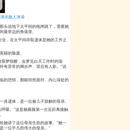
薇演示故人沐浴
那头说地下太平间的电闸跳了，需要她
平间最里边的角落里。
行业，在太平间存取遗体是她的工作之
住美丽的脸庞。
被噩梦惊醒，会梦见白天工作时的场
外有异常的脚步声、背后有人影。”说
临的恐惧，都能坦然面对。内心深处的
一具遗体，是一位被儿子肢解的母亲。
法呼吸。”这是杨薇薇第一次近距离接触
。
给她讲了这位母亲生前的故事。“她一
是一位平凡而伟大的母亲。”