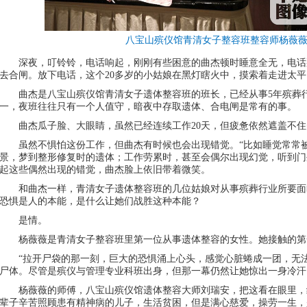
八宝山殡仪馆青清女子整容班整容师杨薇
深夜，叮铃铃，电话响起，刚刚有些困意的曲杰顿时睡意全无，电话
去合闸。放下电话，这个20多岁的小姑娘在黑灯瞎火中，摸索着走进太
曲杰是八宝山殡仪馆青清女子遗体整容班的班长，已经从事5年殡葬
一，夜班往往只有一个人值守，暗夜中存取遗体、合电闸是常有的事。
曲杰瓜子脸、大眼睛，虽然已经连续工作20天，但疲惫依然遮盖不
虽然不惧怕这份工作，但曲杰有时候也会出现错觉。“比如睡觉常常
景，梦到整形修复时的遗体；工作劳累时，甚至会偶尔出现幻觉，听到门
起这些偶然出现的错觉，曲杰脸上依旧带着微笑。
和曲杰一样，青清女子遗体整容班的几位姑娘对从事殡葬行业所要面
恐惧是人的本能，是什么让她们战胜这种本能？
是情。
杨薇薇是青清女子整容班里第一位从事遗体整容的女性。她接触的第
“拉开尸袋的那一刻，巨大的恐惧涌上心头，感觉心脏蜷成一团，无
尸体。尽管是殡仪与管理专业科班出身，但那一幕仍然让她惊出一身冷汗
杨薇薇的师傅，八宝山殡仪馆遗体整容大师刘瑞安，把这看在眼里，
辈子辛苦照顾患有精神病的儿子，生活贫困，但是满心慈爱，操劳一生，