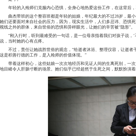
年轻的入殓师们克服内心恐惧，全身心地热爱这份工作，在这背后，
曲杰带班的这个整容班都是年轻的姑娘，年纪最大的不过28岁，最小
她们还要面对来自社会的压力，因为，现实生活中，人们多忌讳、恐惧死
视线之外的群体，来自世俗的恐惧和异样眼光，让她们的辛苦被“隐形”。
“刚入行时，听到最难受的一句话，是一位母亲指着我们对孩子说，‘
说，当时她的心有点疼。
不过，责任让她战胜世俗的观念，“给逝者沐浴、整理仪容，让逝者干
这是积善行德的工作，是入殓师的价值体现。”
带着这样初心，这些姑娘一次次地经历和见证人间的生离死别，一次
地目睹令人肝肠寸断的场景。她们似乎已经超然于生死之间，默默扮演着