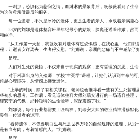
一刹那，恐惧化为悲悯之情，血淋淋的景象背后，杨薇薇看到了生命
为这位母亲做最后的服务。
每一位逝者，不只是冰冷的遗体，更是生者的亲人，承载着亲属撕心
23岁的刘娜是遗体整容班里年纪最小的姑娘，脸庞还透着稚嫩，然
和纯净。
“从工作第一天起，我就没有对遗体有过恐惧感，在我心里，他们都
程，让逝者安详离去，生者得安慰。”刘娜说，亲属的悲痛与不舍感染了
是理。
人们对生死的觉悟，不仅来自于现实的观察，更有哲理的沉思，生命
对于科班出身的入殓师，学校“生死学”课程，让她们认识到生命的
跨越心理障碍，从情感上接受遗体。
“上学的时候，除了有相关课程，老师也会推荐看一些有关生死哲理
些初步的思考。工作后，看见遗体整容大师刘瑞安进行的一场遗容整理，
穆安宁的气氛，那种独特的生命诠释，深深震撼了我。”
刘娜说，每个行业都需要工匠精神，刘瑞安大师的敬业精神潜移默化
畏每一位逝者的道理。
“看待遗体，不仅要明白生与死是世界万物的自然规律的道理，从另
是有血有肉，有着情感的人。”刘娜说。
是守。