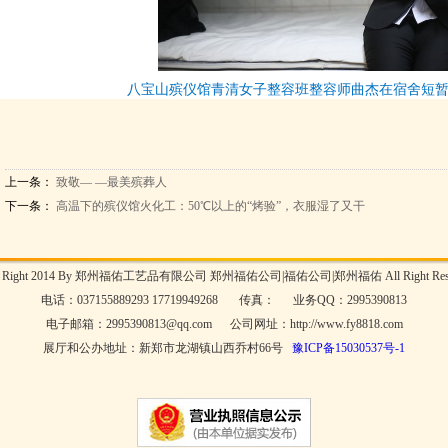
八宝山殡仪馆青清女子整容班整容师曲杰在宿舍短
上一条：
致敬— —最美殡葬人
下一条：
高温下的殡仪馆火化工：50℃以上的“烤验”，衣服湿了又干
y Right 2014 By 郑州福佑工艺品有限公司 郑州福佑公司|福佑公司|郑州福佑 All Right Rese
电话：037155889293 17719949268 传真： 业务QQ：2995390813
电子邮箱：2995390813@qq.com 公司网址：http://www.fy8818.com
展厅和公办地址：新郑市龙湖镇山西乔村66号
豫ICP备15030537号-1